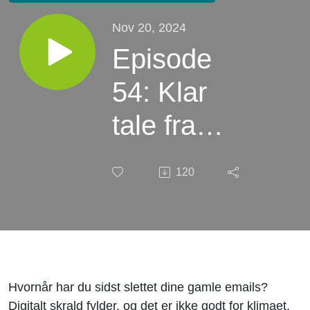
Nov 20, 2024
Episode
54: Klar
tale fra
prisvindere:
120
Slet dine
gamle
mails - de
belaster
Hvornår har du sidst slettet dine gamle emails?
Digitalt skrald fylder, og det er ikke godt for klimaet,